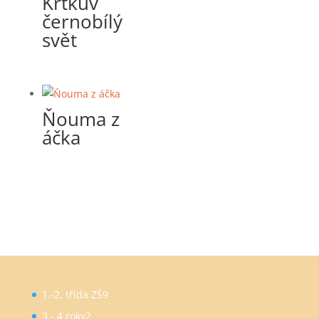
Krtkův
černobílý
svět
Ňouma z
áčka
9
1.-2. třída ZŠ
9
produktů
2
3 - 4 roky
2