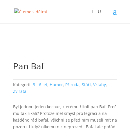
Pan Baf
Kategorií:
3 - 6 let
,
Humor
,
Příroda
,
Stáří
,
Vztahy
,
Zvířata
Byl jednou jeden kocour, kterému říkali pan Baf. Proč
mu tak říkali? Protože měl smysl pro legraci a na
každého rád bafal. Všichni se před ním museli mít na
pozoru, i když nikomu nic neprovedl. Bafal ale pořád