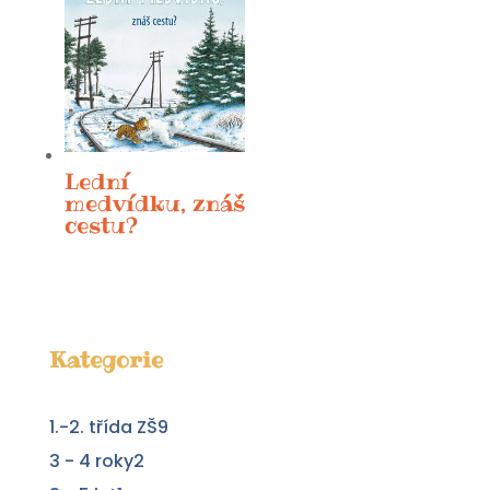
Lední
medvídku, znáš
cestu?
Kategorie
9
1.-2. třída ZŠ
9
produktů
2
3 - 4 roky
2
produkty